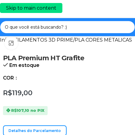
Skip to main content
Início
/
FILAMENTOS 3D PRIME
/
PLA CORES METALICAS
Clique para ampliar
PLA Premium HT Grafite
Em estoque
COR
R$119,00
R$107,10
no PIX
Detalhes do Parcelamento