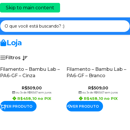
Skip to main content
Início
/
FILAMENTOS BAMBU LAB
/
PA6-GF
Loja
Filtros
Filamento – Bambu Lab –
Filamento – Bambu Lab –
PA6-GF – Cinza
PA6-GF – Branco
R$
509,00
R$
509,00
ou 3x de
R$
169,67
sem juros
ou 3x de
R$
169,67
sem juros
R$
458,10
no PIX
R$
458,10
no PIX
VER PRODUTO
VER PRODUTO