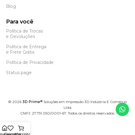
Blog
Para você
Política de Trocas
e Devoluções
Política de Entrega
e Frete Grátis
Política de Privacidade
Status page
©
2026
3D Prime
Soluções em Impressão 3D Indústria E Comércio
®
Ltda
CNPJ: 27.751.050/0001-67. Todos os direitos reservados.
na inicial
Favoritos
Carrinho