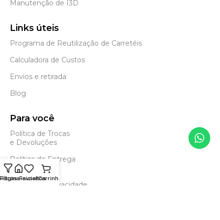
Manutenção de I3D
Links úteis
Programa de Reutilização de Carretéis
Calculadora de Custos
Envios e retirada
Blog
Para você
Política de Trocas
e Devoluções
Política de Entrega
e Frete Grátis
Filtros
Página inicial
Favoritos
Carrinho
Política de Privacidade
Status page