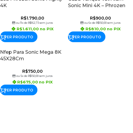
4K
Sonic Mini 4K – Phrozen
R$
1.790,00
R$
900,00
ou 11x de
R$
162,73
sem juros
ou 6x de
R$
150,00
sem juros
R$
1.611,00
no PIX
R$
810,00
no PIX
VER PRODUTO
VER PRODUTO
Nfep Para Sonic Mega 8K
45X28Cm
R$
750,00
ou 5x de
R$
150,00
sem juros
R$
675,00
no PIX
VER PRODUTO