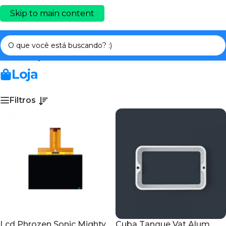
Skip to main content
Início
/
PEÇAS E ACESSÓRIOS
/
PHROZEN
Loja
Filtros
Lcd Phrozen Sonic Mighty
Cuba Tanque Vat Alum