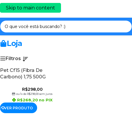
Skip to main content
io
/
FILAMENTOS 3D PRIME
/
PET CF15 - Fibra De Carbono
Loja
Filtros
Pet Cf15 (Fibra De
Carbono) 1,75 500G
R$
298,00
ou 1x de
R$
298,00
sem juros
R$
268,20
no PIX
VER PRODUTO