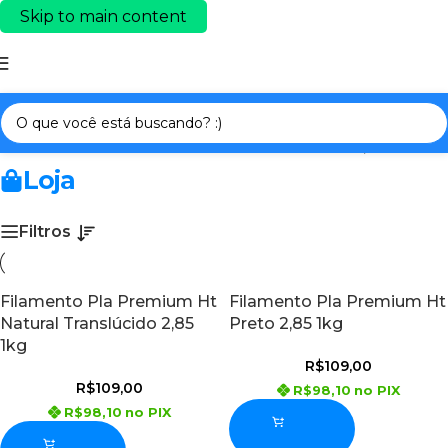
Skip to main content
Início
/
FILAMENTOS 3D PRIME
/
FILAMENTO 2,85 mm
Loja
Filtros
Filamento Pla Premium Ht
Filamento Pla Premium Ht
Natural Translúcido 2,85
Preto 2,85 1kg
1kg
R$
109,00
R$
109,00
R$
98,10
no PIX
R$
98,10
no PIX