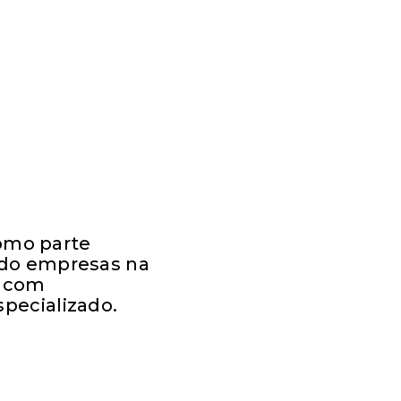
omo parte
ando empresas na
a com
specializado.