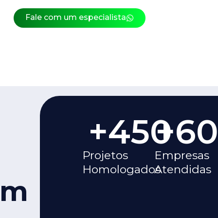
Fale com um especialista
+
450
+
6
Projetos
Empresas
Homologados
Atendidas
am