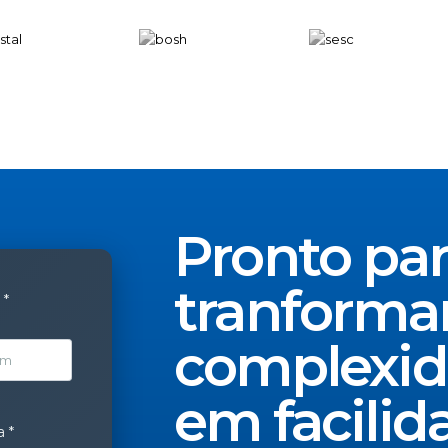
Pronto pa
tranforma
 *
complexi
em
facilid
 *