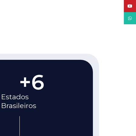
YouT
What
0
+
6
Estados
Brasileiros