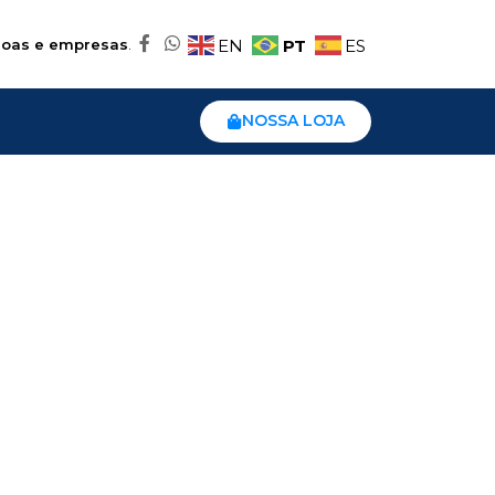
PT
EN
ES
oas e empresas
.
NOSSA LOJA
0
m
o