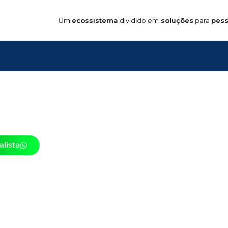
Um
ecossistema
dividido em
soluções
para
pess
sionando a
indústria 4.
s da
Impressão 3D
co
e técnico especializad
lista