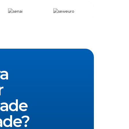
ra
r
dade
ade
?