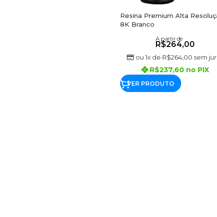
Resina Premium Alta Resoluç
8K Branco
A partir de
R$
264,00
ou 1x de
R$
264,00
sem jur
R$
237,60
no PIX
VER PRODUTO