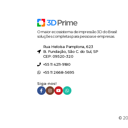
O maior ecossistema de impressão 3D do Brasil:
soluções completas para pessoas e empresas.
Rua Heloísa Pamplona, 623
B. Fundação, São C. do Sul, SP
CEP: 09520-320
+55 11 4211-9180
+55 11 2668-5695
Siga-nos!
©
20