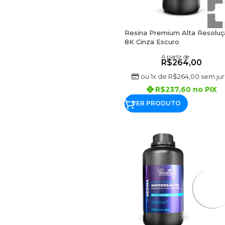
Resina Premium Alta Resoluç
8K Cinza Escuro
A partir de
R$
264,00
ou 1x de
R$
264,00
sem jur
R$
237,60
no PIX
VER PRODUTO