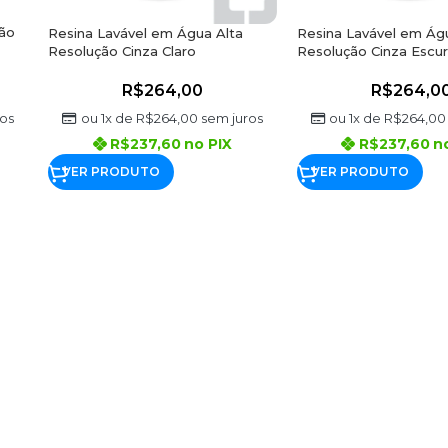
ão
Resina Lavável em Água Alta
Resina Lavável em Ág
Resolução Cinza Claro
Resolução Cinza Escu
R$
264,00
R$
264,0
ou 1x de
R$
264,00
sem juros
ou 1x de
R$
264,00
os
R$
237,60
no PIX
R$
237,60
n
VER PRODUTO
VER PRODUTO