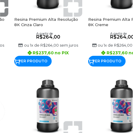
ão
Resina Premium Alta Resolução
Resina Premium Alta 
8K Cinza Claro
8K Creme
A partir de
A partir de
R$
264,00
R$
264,0
os
ou 1x de
R$
264,00
sem juros
ou 1x de
R$
264,00
R$
237,60
no PIX
R$
237,60
n
VER PRODUTO
VER PRODUTO