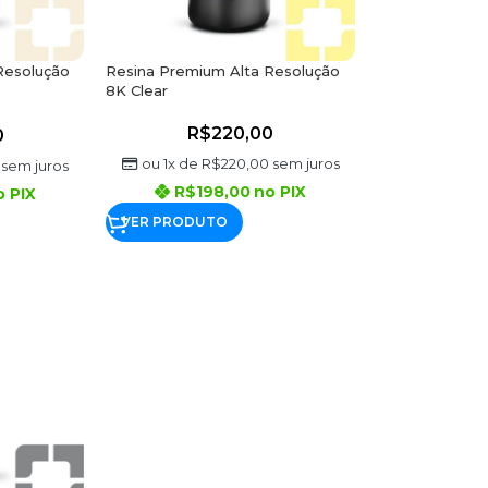
Resolução
Resina Premium Alta Resolução
8K Clear
R$
220,00
0
ou 1x de
R$
220,00
sem juros
sem juros
R$
198,00
no PIX
o PIX
VER PRODUTO