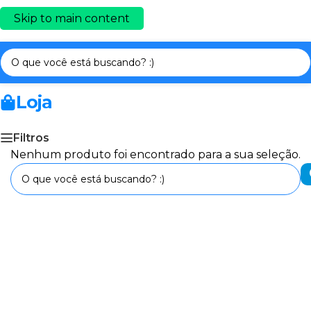
Skip to main content
Início
/
FILAMENTOS 3D PRIME
/
ABS-PC
Loja
Filtros
Nenhum produto foi encontrado para a sua seleção.