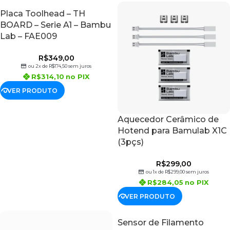
Placa Toolhead – TH
BOARD – Serie A1 – Bambu
Lab – FAE009
R$
349,00
ou 2x de
R$
174,50
sem juros
R$
314,10
no PIX
VER PRODUTO
Aquecedor Cerâmico de
Hotend para Bamulab X1C
(3pçs)
R$
299,00
ou 1x de
R$
299,00
sem juros
R$
284,05
no PIX
VER PRODUTO
Sensor de Filamento