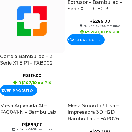
Extrusor – Bambu lab –
Série X1 – DLB013
R$
289,00
ou 1x de
R$
289,00
sem juros
R$
260,10
no PIX
VER PRODUTO
Correia Bambu lab – Z
Serie X1 E P1 – FAB002
R$
119,00
R$
107,10
no PIX
VER PRODUTO
Mesa Aquecida A1 –
Mesa Smooth / Lisa –
FAC041-N – Bambu Lab
Impressora 3D H2D
Bambu Lab – FAP026
R$
899,00
ou 5x de
R$
179,80
sem juros
R$
779,00