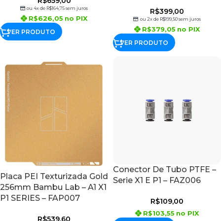
R$
659,00
ou 4x de
R$
164,75
sem juros
R$
399,00
R$
626,05
no PIX
ou 2x de
R$
199,50
sem juros
R$
379,05
no PIX
VER PRODUTO
VER PRODUTO
Conector De Tubo PTFE –
Placa PEI Texturizada Gold
Serie X1 E P1 – FAZ006
256mm Bambu Lab – A1 X1
P1 SERIES – FAP007
R$
109,00
R$
103,55
no PIX
R$
539,60