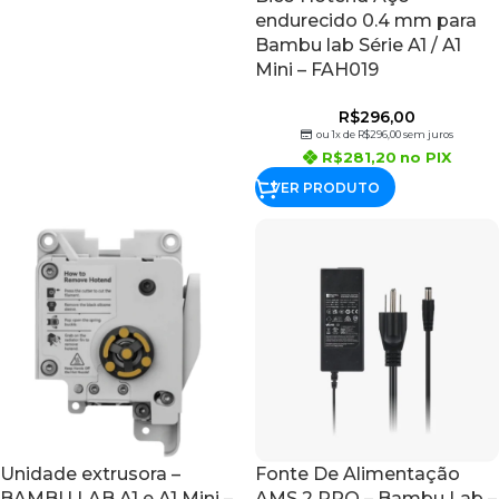
endurecido 0.4 mm para
Bambu lab Série A1 / A1
Mini – FAH019
R$
296,00
ou 1x de
R$
296,00
sem juros
R$
281,20
no PIX
VER PRODUTO
Unidade extrusora –
Fonte De Alimentação
BAMBU LAB A1 e A1 Mini –
AMS 2 PRO – Bambu Lab –