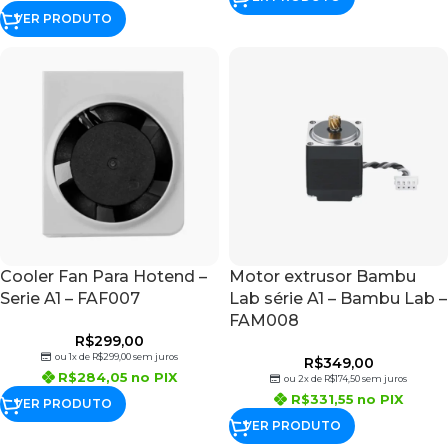
VER PRODUTO
Cooler Fan Para Hotend –
Motor extrusor Bambu
Serie A1 – FAF007
Lab série A1 – Bambu Lab –
FAM008
R$
299,00
ou 1x de
R$
299,00
sem juros
R$
349,00
R$
284,05
no PIX
ou 2x de
R$
174,50
sem juros
R$
331,55
no PIX
VER PRODUTO
VER PRODUTO