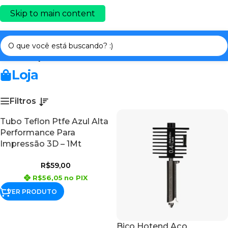
Skip to main content
Início
/
PEÇAS E ACESSÓRIOS
/
BAMBU LAB
Loja
Filtros
Tubo Teflon Ptfe Azul Alta
Performance Para
Impressão 3D – 1Mt
R$
59,00
R$
56,05
no PIX
VER PRODUTO
Bico Hotend Aço