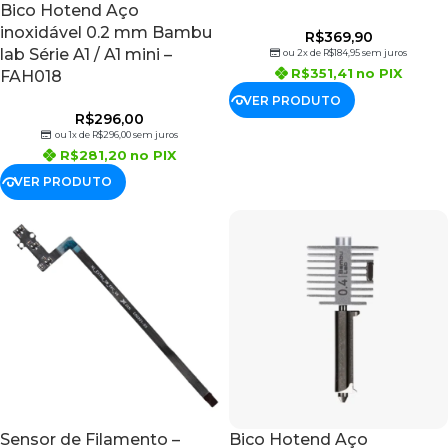
Bico Hotend Aço
inoxidável 0.2 mm Bambu
R$
369,90
lab Série A1 / A1 mini –
ou 2x de
R$
184,95
sem juros
R$
351,41
no PIX
FAH018
VER PRODUTO
R$
296,00
ou 1x de
R$
296,00
sem juros
R$
281,20
no PIX
VER PRODUTO
Sensor de Filamento –
Bico Hotend Aço