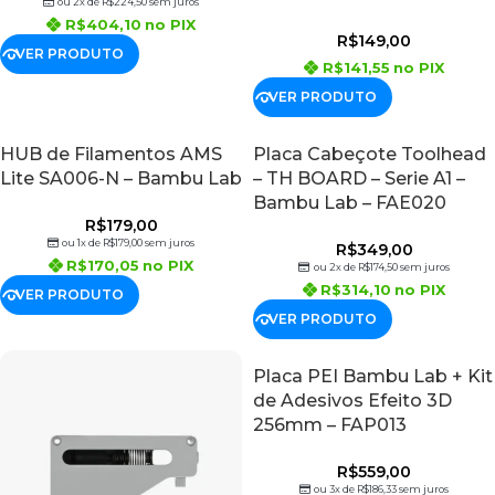
ou 2x de
R$
224,50
sem juros
R$
404,10
no PIX
R$
149,00
VER PRODUTO
R$
141,55
no PIX
VER PRODUTO
HUB de Filamentos AMS
Placa Cabeçote Toolhead
Lite SA006-N – Bambu Lab
– TH BOARD – Serie A1 –
Bambu Lab – FAE020
R$
179,00
ou 1x de
R$
179,00
sem juros
R$
349,00
R$
170,05
no PIX
ou 2x de
R$
174,50
sem juros
R$
314,10
no PIX
VER PRODUTO
VER PRODUTO
Placa PEI Bambu Lab + Kit
de Adesivos Efeito 3D
256mm – FAP013
R$
559,00
ou 3x de
R$
186,33
sem juros