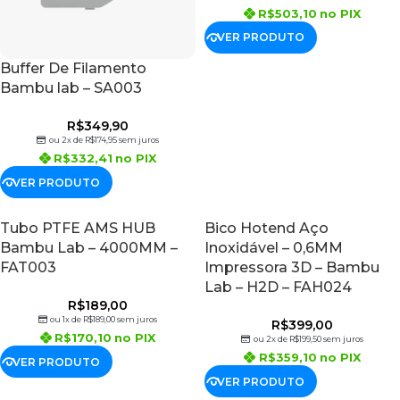
R$
503,10
no PIX
VER PRODUTO
Buffer De Filamento
Bambu lab – SA003
R$
349,90
ou 2x de
R$
174,95
sem juros
R$
332,41
no PIX
VER PRODUTO
Tubo PTFE AMS HUB
Bico Hotend Aço
Bambu Lab – 4000MM –
Inoxidável – 0,6MM
FAT003
Impressora 3D – Bambu
Lab – H2D – FAH024
R$
189,00
ou 1x de
R$
189,00
sem juros
R$
399,00
R$
170,10
no PIX
ou 2x de
R$
199,50
sem juros
R$
359,10
no PIX
VER PRODUTO
VER PRODUTO