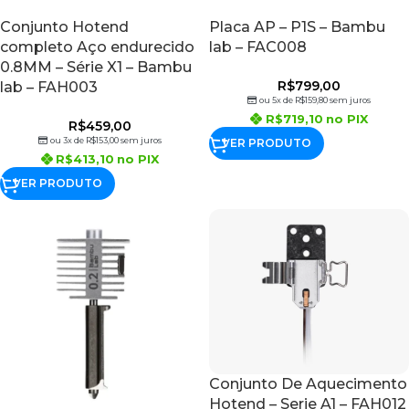
Conjunto Hotend
Placa AP – P1S – Bambu
completo Aço endurecido
lab – FAC008
0.8MM – Série X1 – Bambu
R$
799,00
lab – FAH003
ou 5x de
R$
159,80
sem juros
R$
719,10
no PIX
R$
459,00
ou 3x de
R$
153,00
sem juros
VER PRODUTO
R$
413,10
no PIX
VER PRODUTO
Conjunto De Aquecimento
Hotend – Serie A1 – FAH012