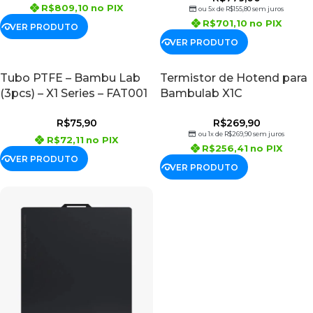
R$
809,10
no PIX
ou 5x de
R$
155,80
sem juros
R$
701,10
no PIX
VER PRODUTO
VER PRODUTO
Tubo PTFE – Bambu Lab
Termistor de Hotend para
(3pcs) – X1 Series – FAT001
Bambulab X1C
R$
75,90
R$
269,90
ou 1x de
R$
269,90
sem juros
R$
72,11
no PIX
R$
256,41
no PIX
VER PRODUTO
VER PRODUTO