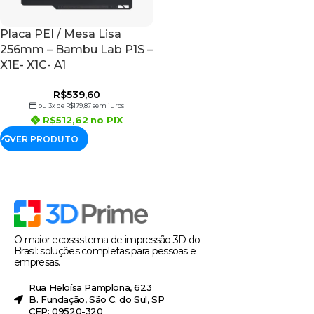
Placa PEI / Mesa Lisa
256mm – Bambu Lab P1S –
X1E- X1C- A1
R$
539,60
ou 3x de
R$
179,87
sem juros
R$
512,62
no PIX
VER PRODUTO
O maior ecossistema de impressão 3D do
Brasil: soluções completas para pessoas e
empresas.
Rua Heloísa Pamplona, 623
B. Fundação, São C. do Sul, SP
CEP: 09520-320