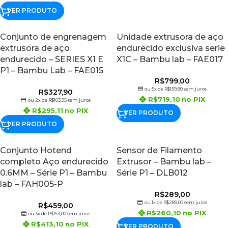
VER PRODUTO
Conjunto de engrenagem
Unidade extrusora de aço
extrusora de aço
endurecido exclusiva serie
endurecido – SERIES X1 E
X1C – Bambu lab – FAE017
P1 – Bambu Lab – FAE015
R$
799,00
ou 5x de
R$
159,80
sem juros
R$
327,90
R$
719,10
no PIX
ou 2x de
R$
163,95
sem juros
R$
295,11
no PIX
VER PRODUTO
VER PRODUTO
Conjunto Hotend
Sensor de Filamento
completo Aço endurecido
Extrusor – Bambu lab –
0.6MM – Série P1 – Bambu
Série P1 – DLB012
lab – FAH005-P
R$
289,00
ou 1x de
R$
289,00
sem juros
R$
459,00
R$
260,10
no PIX
ou 3x de
R$
153,00
sem juros
R$
413,10
no PIX
VER PRODUTO