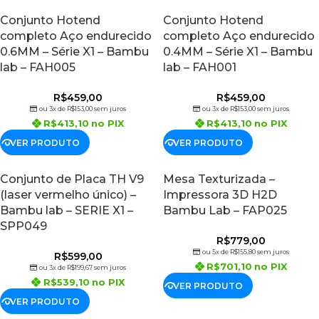
Conjunto Hotend
Conjunto Hotend
completo Aço endurecido
completo Aço endurecido
0.6MM – Série X1 – Bambu
0.4MM – Série X1 – Bambu
lab – FAH005
lab – FAH001
R$
459,00
R$
459,00
ou 3x de
R$
153,00
sem juros
ou 3x de
R$
153,00
sem juros
R$
413,10
no PIX
R$
413,10
no PIX
VER PRODUTO
VER PRODUTO
Conjunto de Placa TH V9
Mesa Texturizada –
(laser vermelho único) –
Impressora 3D H2D
Bambu lab – SERIE X1 –
Bambu Lab – FAP025
SPP049
R$
779,00
ou 5x de
R$
155,80
sem juros
R$
599,00
R$
701,10
no PIX
ou 3x de
R$
199,67
sem juros
R$
539,10
no PIX
VER PRODUTO
VER PRODUTO