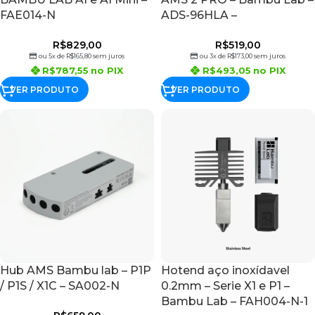
FAE014-N
ADS-96HLA –
R$
829,00
R$
519,00
ou 5x de
R$
165,80
sem juros
ou 3x de
R$
173,00
sem juros
R$
787,55
no PIX
R$
493,05
no PIX
VER PRODUTO
VER PRODUTO
Hub AMS Bambu lab – P1P
Hotend aço inoxídavel
/ P1S / X1C – SA002-N
0.2mm – Serie X1 e P1 –
Bambu Lab – FAH004-N-1