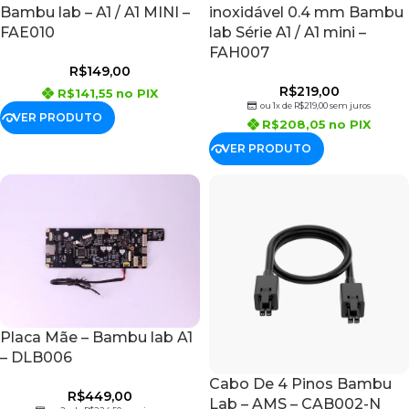
Bambu lab – A1 / A1 MINI –
inoxidável 0.4 mm Bambu
FAE010
lab Série A1 / A1 mini –
FAH007
R$
149,00
R$
219,00
R$
141,55
no PIX
ou 1x de
R$
219,00
sem juros
VER PRODUTO
R$
208,05
no PIX
VER PRODUTO
Placa Mãe – Bambu lab A1
– DLB006
Cabo De 4 Pinos Bambu
R$
449,00
Lab – AMS – CAB002-N