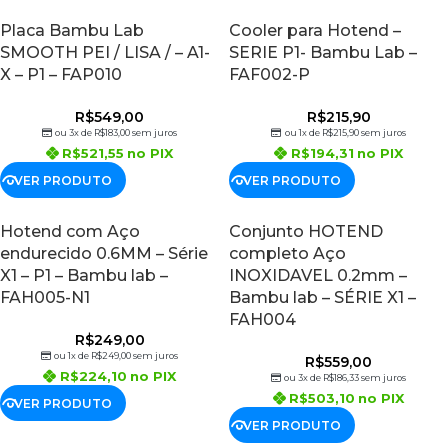
Placa Bambu Lab
Cooler para Hotend –
SMOOTH PEI / LISA / – A1-
SERIE P1- Bambu Lab –
X – P1 – FAP010
FAF002-P
R$
549,00
R$
215,90
ou 3x de
R$
183,00
sem juros
ou 1x de
R$
215,90
sem juros
R$
521,55
no PIX
R$
194,31
no PIX
VER PRODUTO
VER PRODUTO
Hotend com Aço
Conjunto HOTEND
endurecido 0.6MM – Série
completo Aço
X1 – P1 – Bambu lab –
INOXIDAVEL 0.2mm –
FAH005-N1
Bambu lab – SÉRIE X1 –
FAH004
R$
249,00
ou 1x de
R$
249,00
sem juros
R$
559,00
R$
224,10
no PIX
ou 3x de
R$
186,33
sem juros
R$
503,10
no PIX
VER PRODUTO
VER PRODUTO