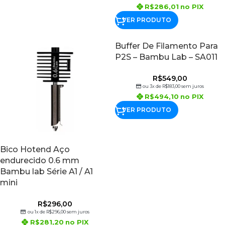
R$
286,01
no PIX
VER PRODUTO
Buffer De Filamento Para
P2S – Bambu Lab – SA011
R$
549,00
ou 3x de
R$
183,00
sem juros
R$
494,10
no PIX
VER PRODUTO
Bico Hotend Aço
endurecido 0.6 mm
Bambu lab Série A1 / A1
mini
R$
296,00
ou 1x de
R$
296,00
sem juros
R$
281,20
no PIX