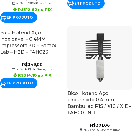
VER PRODUTO
ou 3x de
R$
179,87
sem juros
R$
512,62
no PIX
VER PRODUTO
Bico Hotend Aço
Inoxidável – 0,4MM
Impressora 3D – Bambu
Lab – H2D – FAH023
R$
349,00
ou 2x de
R$
174,50
sem juros
R$
314,10
no PIX
VER PRODUTO
Bico Hotend Aço
endurecido 0.4 mm
Bambu lab P1S / X1C / XIE –
FAH001-N-1
R$
301,06
ou 2x de
R$
150,53
sem juros