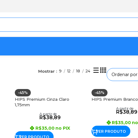
9
12
18
24
Mostrar
-45%
-45%
HIPS Premium Cinza Claro
HIPS Premium Branco
1,75mm
A partir de
R$
38,89
A partir de
R$
38,89
R$
35,00
no
R$
35,00
no PIX
VER PRODUTO
VER PRODUTO