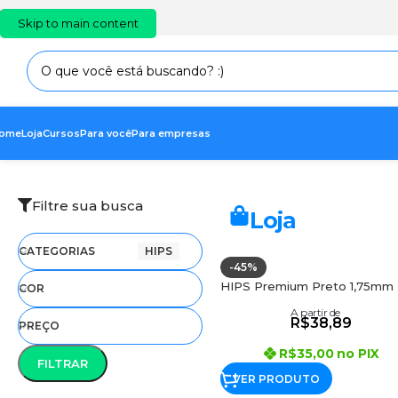
PT
EN
ES
Skip to main content
ome
Loja
Cursos
Para você
Para empresas
Início
FILAMENTOS 3D PRIME
Mostrando todos os 3 resultados
/
/
HIPS
Filtre sua busca
Loja
CATEGORIAS
HIPS
-45%
HIPS Premium Preto 1,75mm
COR
A partir de
R$
38,89
PREÇO
R$
35,00
no PIX
FILTRAR
VER PRODUTO