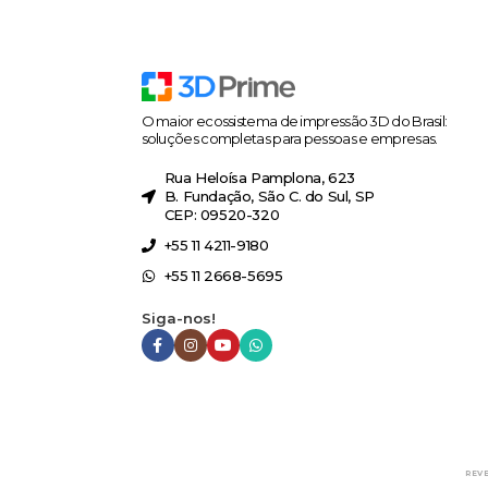
O maior ecossistema de impressão 3D do Brasil:
soluções completas para pessoas e empresas.
Rua Heloísa Pamplona, 623
B. Fundação, São C. do Sul, SP
CEP: 09520-320
+55 11 4211-9180
+55 11 2668-5695
Siga-nos!
REV