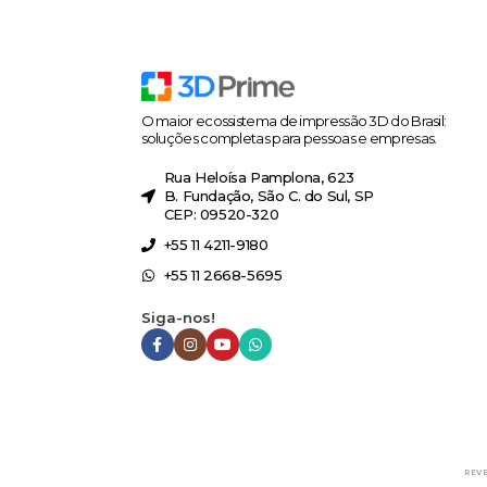
O maior ecossistema de impressão 3D do Brasil:
soluções completas para pessoas e empresas.
Rua Heloísa Pamplona, 623
B. Fundação, São C. do Sul, SP
CEP: 09520-320
+55 11 4211-9180
+55 11 2668-5695
Siga-nos!
REV