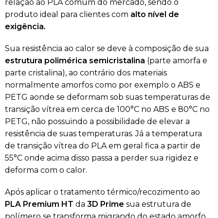
relação ao PLA comum do mercado, sendo o
produto ideal para clientes com
alto nível
de
exigência.
Sua resistência ao calor se deve à composição de sua
estrutura polimérica semicristalina
(parte amorfa e
parte cristalina), ao contrário dos materiais
normalmente amorfos como por exemplo o ABS e
PETG aonde se deformam sob suas temperaturas de
transição vítrea em cerca de 100°C no ABS e 80°C no
PETG, não possuindo a possibilidade de elevar a
resistência de suas temperaturas. Já a temperatura
de transição vítrea do PLA em geral fica a partir de
55°C onde acima disso passa a perder sua rigidez e
deforma com o calor.
Após aplicar o tratamento térmico/recozimento ao
PLA Premium HT
da
3D Prime
sua estrutura de
polímero se transforma migrando do estado amorfo