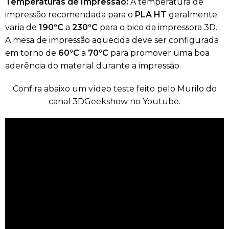
Temperaturas de Impressão:
A temperatura de
impressão recomendada para o
PLA HT
geralmente
varia de
190°C
a
230°C
para o bico da impressora 3D.
A mesa de impressão aquecida deve ser configurada
em torno de
60°C
a
70°C
para promover uma boa
aderência do material durante a impressão.
Confira abaixo um vídeo teste feito pelo Murilo do
canal 3DGeekshow no Youtube.