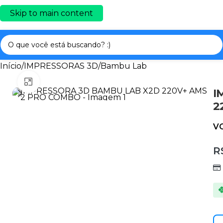
Skip to main content
Início
/
IMPRESSORAS 3D
/
Bambu Lab
Clique para ampliar
I
2
V
R