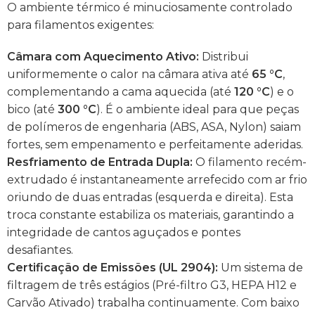
O ambiente térmico é minuciosamente controlado
para filamentos exigentes:
Câmara com Aquecimento Ativo:
Distribui
uniformemente o calor na câmara ativa até
65 °C
,
complementando a cama aquecida (até
120 °C
) e o
bico (até
300 °C
). É o ambiente ideal para que peças
de polímeros de engenharia (ABS, ASA, Nylon) saiam
fortes, sem empenamento e perfeitamente aderidas.
Resfriamento de Entrada Dupla:
O filamento recém-
extrudado é instantaneamente arrefecido com ar frio
oriundo de duas entradas (esquerda e direita). Esta
troca constante estabiliza os materiais, garantindo a
integridade de cantos aguçados e pontes
desafiantes.
Certificação de Emissões (UL 2904):
Um sistema de
filtragem de três estágios (Pré-filtro G3, HEPA H12 e
Carvão Ativado) trabalha continuamente. Com baixo