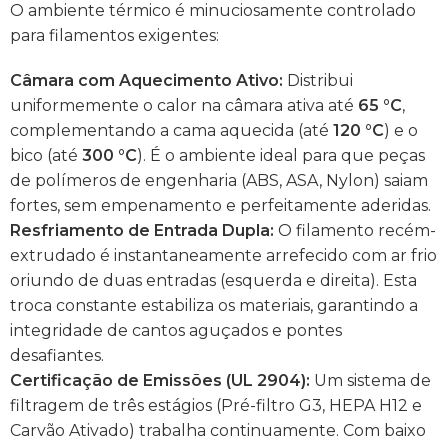
O ambiente térmico é minuciosamente controlado
para filamentos exigentes:
Câmara com Aquecimento Ativo:
Distribui
uniformemente o calor na câmara ativa até
65 °C
,
complementando a cama aquecida (até
120 °C
) e o
bico (até
300 °C
). É o ambiente ideal para que peças
de polímeros de engenharia (ABS, ASA, Nylon) saiam
fortes, sem empenamento e perfeitamente aderidas.
Resfriamento de Entrada Dupla:
O filamento recém-
extrudado é instantaneamente arrefecido com ar frio
oriundo de duas entradas (esquerda e direita). Esta
troca constante estabiliza os materiais, garantindo a
integridade de cantos aguçados e pontes
desafiantes.
Certificação de Emissões (UL 2904):
Um sistema de
filtragem de três estágios (Pré-filtro G3, HEPA H12 e
Carvão Ativado) trabalha continuamente. Com baixo