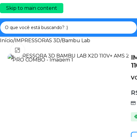
Skip to main content
Início
/
IMPRESSORAS 3D
/
Bambu Lab
Clique para ampliar
I
1
V
R