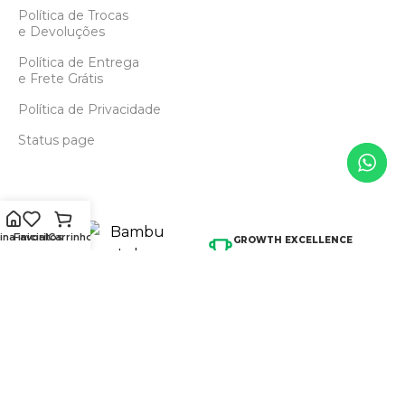
Política de Trocas
e Devoluções
Política de Entrega
e Frete Grátis
Política de Privacidade
Status page
na inicial
Favoritos
Carrinho
GROWTH EXCELLENCE
AWARD 2025
REVENDA ESPECIALIZADA AUTORIZADA
MAIOR CRESCIMENTO
VENDAS 2024
©
2026
3D Prime
Soluções em Impressão 3D Indústria E Comércio
®
Ltda
CNPJ: 27.751.050/0001-67. Todos os direitos reservados.