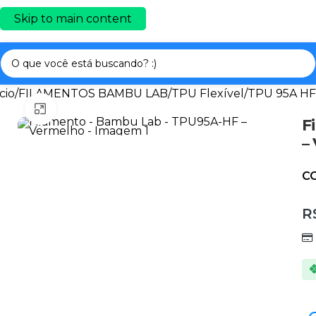
Skip to main content
cio
/
FILAMENTOS BAMBU LAB
/
TPU Flexível
/
TPU 95A HF
Clique para ampliar
F
–
C
R