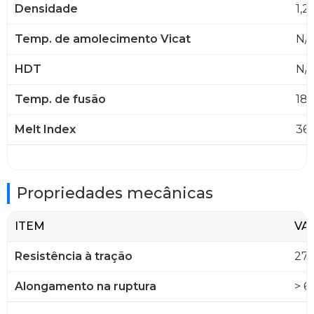
Densidade
1,2
Temp. de amolecimento Vicat
N/
HDT
N/
Temp. de fusão
183
Melt Index
36,
Propriedades mecânicas
ITEM
VA
Resistência à tração
27,
Alongamento na ruptura
> 6