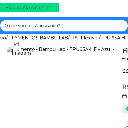
Skip to main content
cio
/
FILAMENTOS BAMBU LAB
/
TPU Flexível
/
TPU 95A HF
Clique para ampliar
F
–
C
R