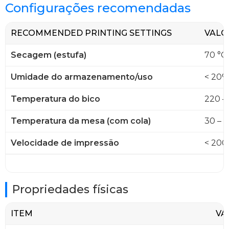
Configurações recomendadas
RECOMMENDED PRINTING SETTINGS
VALO
Secagem (estufa)
70 °C,
Umidade do armazenamento/uso
< 20%
Temperatura do bico
220 –
Temperatura da mesa (com cola)
30 – 3
Velocidade de impressão
< 200
Propriedades físicas
ITEM
VA