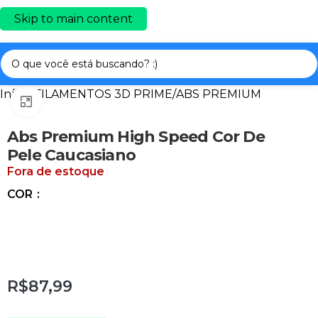
Skip to main content
Início
/
FILAMENTOS 3D PRIME
/
ABS PREMIUM
Clique para ampliar
Abs Premium High Speed Cor De
Pele Caucasiano
Fora de estoque
COR
R$87,99