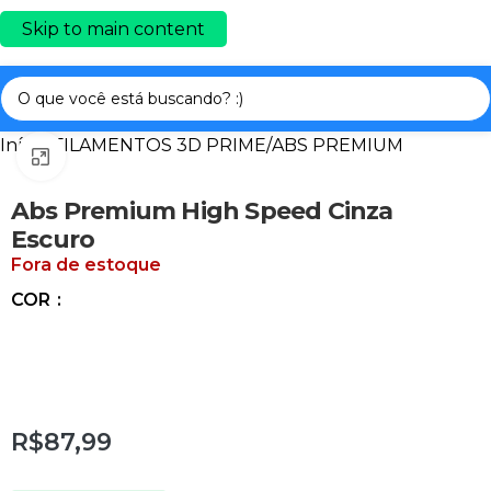
Skip to main content
Início
/
FILAMENTOS 3D PRIME
/
ABS PREMIUM
Clique para ampliar
Abs Premium High Speed Cinza
Escuro
Fora de estoque
COR
R$87,99