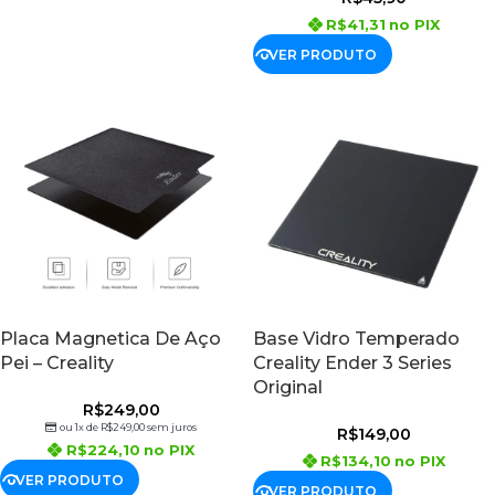
R$
41,31
no PIX
VER PRODUTO
Placa Magnetica De Aço
Base Vidro Temperado
Pei – Creality
Creality Ender 3 Series
Original
R$
249,00
ou 1x de
R$
249,00
sem juros
R$
149,00
R$
224,10
no PIX
R$
134,10
no PIX
VER PRODUTO
VER PRODUTO