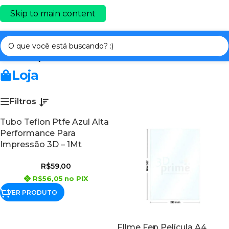
Skip to main content
Início
/
PEÇAS E ACESSÓRIOS
/
ACESSÓRIOS
Loja
Filtros
Tubo Teflon Ptfe Azul Alta
Performance Para
Impressão 3D – 1Mt
R$
59,00
R$
56,05
no PIX
VER PRODUTO
FIlme Fep Película A4