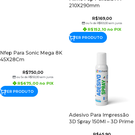
210X290mm
R$
169,00
ou 1x de
R$
169,00
sem juros
R$
152,10
no PIX
VER PRODUTO
Nfep Para Sonic Mega 8K
45X28Cm
R$
750,00
ou 5x de
R$
150,00
sem juros
R$
675,00
no PIX
VER PRODUTO
Adesivo Para Impressão
3D Spray 150Ml – 3D Prime
R$
45,90