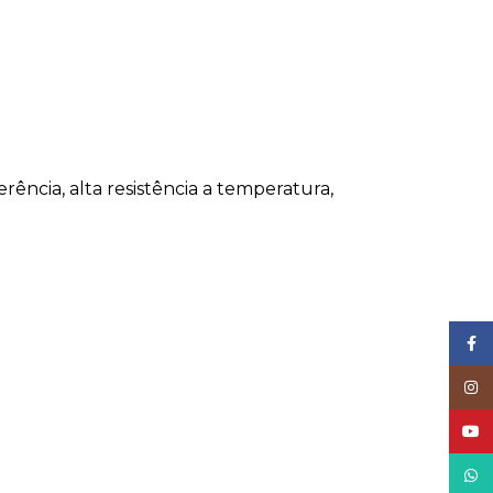
rência, alta resistência a temperatura,
Face
Inst
YouT
What