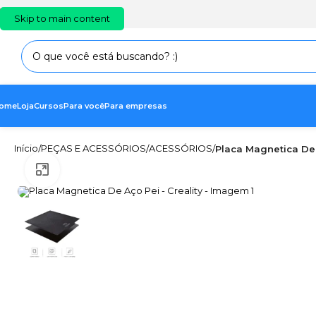
PT
EN
ES
Skip to main content
ome
Loja
Cursos
Para você
Para empresas
Início
PEÇAS E ACESSÓRIOS
ACESSÓRIOS
/
/
/
Placa Magnetica De 
Clique para ampliar