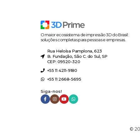
O maior ecossistema de impressão 3D do Brasil:
soluções completas para pessoas e empresas.
Rua Heloísa Pamplona, 623
B. Fundação, São C. do Sul, SP
CEP: 09520-320
+55 11 4211-9180
+55 11 2668-5695
Siga-nos!
©
20