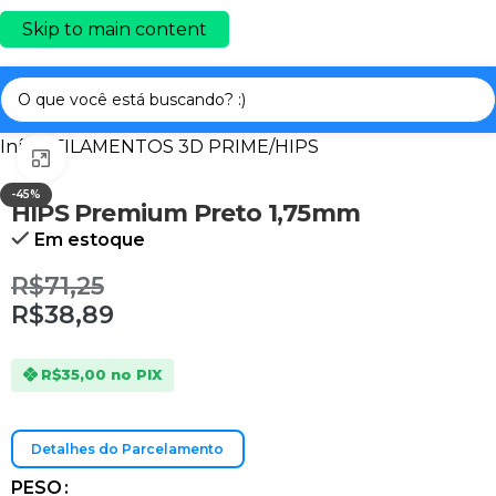
Skip to main content
Início
/
FILAMENTOS 3D PRIME
/
HIPS
Clique para ampliar
-45%
HIPS Premium Preto 1,75mm
Em estoque
R$71,25
R$38,89
R$35,00
no PIX
Detalhes do Parcelamento
PESO