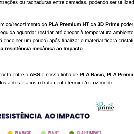
ontrações ou rachaduras entre camadas, podendo ser utiliz
érmico/recozimento do
PLA Premium HT
da
3D Prime
poderá
eguida aguardar resfriar até chegar à temperatura ambiente
encolher um pouco) após finalizar o material ficará cristal
ua resistência mecânica ao Impacto.
pacto entre o
ABS
e nossa linha de
PLA Basic
,
PLA Premi
dos antes e após o tratamento térmico/recozimento.