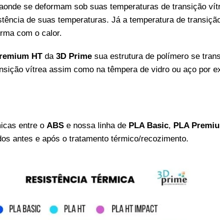
onde se deformam sob suas temperaturas de transição vít
tência de suas temperaturas. Já a temperatura de transição 
orma com o calor.
remium HT
da
3D Prime
sua estrutura de polímero se tran
ansição vítrea assim como na têmpera de vidro ou aço por 
micas entre o
ABS
e nossa linha de
PLA Basic
,
PLA Premi
dos antes e após o tratamento térmico/recozimento.