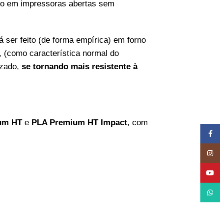
ado em impressoras abertas sem
 ser feito (de forma empírica) em forno
, (como característica normal do
izado,
se tornando mais resistente à
um HT
e
PLA Premium HT Impact
, com
Face
Inst
YouT
What