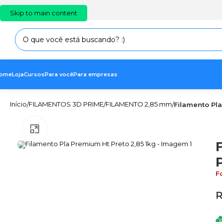
PT
EN
ES
Skip to main content
ome
Loja
Cursos
Para você
Para empresas
Início
FILAMENTOS 3D PRIME
FILAMENTO 2,85 mm
/
/
/
Filamento Pla
Clique para ampliar
P
F