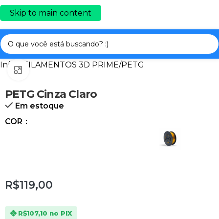
Skip to main content
Início
/
FILAMENTOS 3D PRIME
/
PETG
Clique para ampliar
PETG Cinza Claro
Em estoque
COR
R$119,00
R$107,10
no PIX