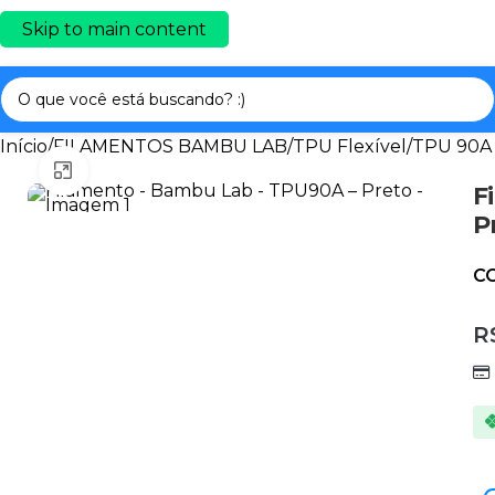
Skip to main content
Início
/
FILAMENTOS BAMBU LAB
/
TPU Flexível
/
TPU 90A
Clique para ampliar
F
P
C
R