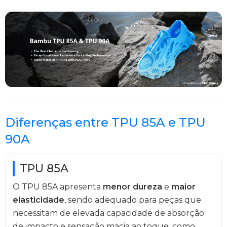
Diferenças entre TPU 85A e TPU
90A
TPU 85A
O TPU 85A apresenta
menor dureza
e
maior
elasticidade
, sendo adequado para peças que
necessitam de elevada capacidade de absorção
de impacto e sensação macia ao toque, como