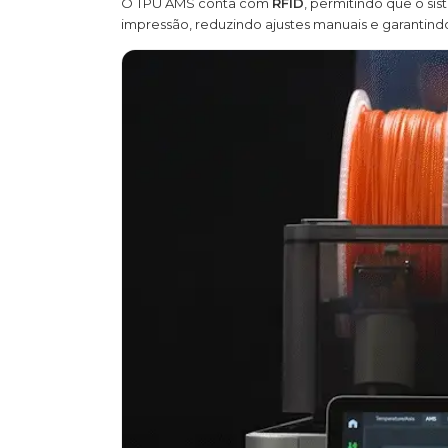
O TPU AMS conta com
RFID
, permitindo que o si
impressão, reduzindo ajustes manuais e garantindo