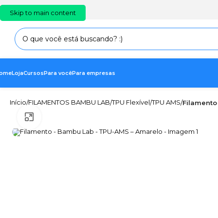
PT
EN
ES
Skip to main content
ome
Loja
Cursos
Para você
Para empresas
Início
FILAMENTOS BAMBU LAB
TPU Flexível
TPU AMS
/
/
/
/
Filamento
Clique para ampliar