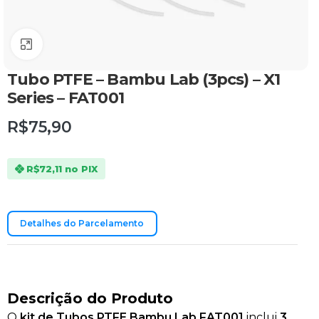
Clique para ampliar
Tubo PTFE – Bambu Lab (3pcs) – X1
Series – FAT001
R$
75,90
R$
72,11
no PIX
Detalhes do Parcelamento
Descrição do Produto
O
kit de Tubos PTFE Bambu Lab FAT001
inclui
3