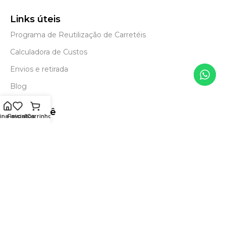
Links úteis
Programa de Reutilização de Carretéis
Calculadora de Custos
Envios e retirada
Blog
Para você
na inicial
Favoritos
Carrinho
Política de Trocas
e Devoluções
Política de Entrega
e Frete Grátis
Política de Privacidade
Status page