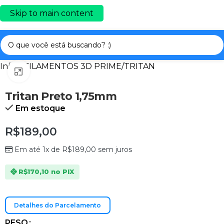
Skip to main content
Início
/
FILAMENTOS 3D PRIME
/
TRITAN
Clique para ampliar
Tritan Preto 1,75mm
Em estoque
R$189,00
Em até 1x de
R$
189,00
sem juros
R$170,10
no PIX
Detalhes do Parcelamento
PESO