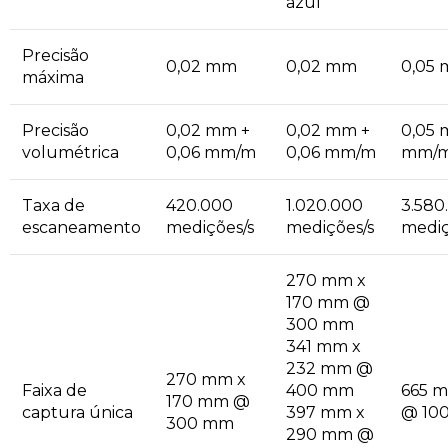
azul
Precisão
0,02 mm
0,02 mm
0,05
máxima
Precisão
0,02 mm +
0,02 mm +
0,05 
volumétrica
0,06 mm/m
0,06 mm/m
mm/
Taxa de
420.000
1.020.000
3.580
escaneamento
medições/s
medições/s
mediç
270 mm x
170 mm @
300 mm
341 mm x
232 mm @
270 mm x
Faixa de
400 mm
665 
170 mm @
captura única
397 mm x
@ 10
300 mm
290 mm @