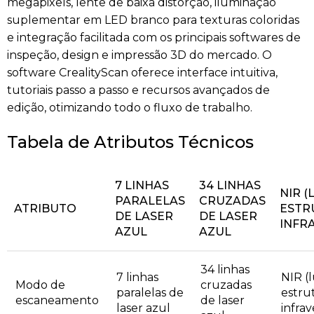
megapixels, lente de baixa distorção, iluminação
suplementar em LED branco para texturas coloridas
e integração facilitada com os principais softwares de
inspeção, design e impressão 3D do mercado. O
software CrealityScan oferece interface intuitiva,
tutoriais passo a passo e recursos avançados de
edição, otimizando todo o fluxo de trabalho.
Tabela de Atributos Técnicos
7 LINHAS
34 LINHAS
NIR (
PARALELAS
CRUZADAS
ATRIBUTO
ESTR
DE LASER
DE LASER
INFR
AZUL
AZUL
34 linhas
7 linhas
NIR (
Modo de
cruzadas
paralelas de
estru
escaneamento
de laser
laser azul
infra