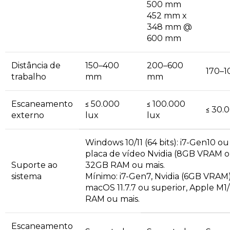
500 mm
452 mm x
348 mm @
600 mm
Distância de
150–400
200–600
170–
trabalho
mm
mm
Escaneamento
≤ 50.000
≤ 100.000
≤ 30.
externo
lux
lux
Windows 10/11 (64 bits): i7-Gen10 ou
placa de vídeo Nvidia (8GB VRAM o
Suporte ao
32GB RAM ou mais.
sistema
Mínimo: i7-Gen7, Nvidia (6GB VRAM
macOS 11.7.7 ou superior, Apple M
RAM ou mais.
Escaneamento