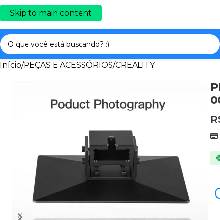
Skip to main content
Início
/
PEÇAS E ACESSÓRIOS
/
CREALITY
P
0
R