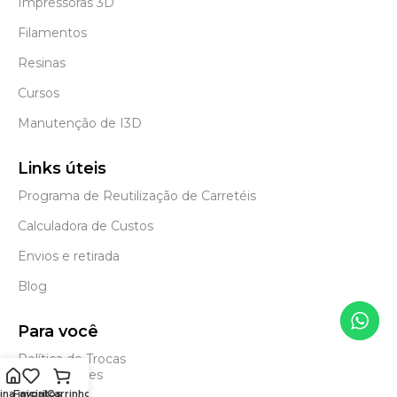
Impressoras 3D
Filamentos
Resinas
Cursos
Manutenção de I3D
Links úteis
Programa de Reutilização de Carretéis
Calculadora de Custos
Envios e retirada
Blog
Para você
Política de Trocas
e Devoluções
na inicial
Favoritos
Carrinho