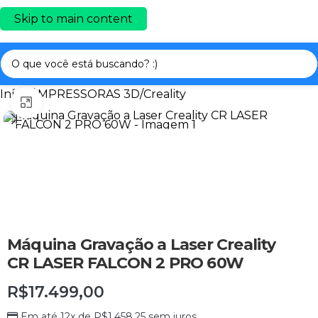
Skip to main content
Início
/
IMPRESSORAS 3D
/
Creality
Clique para ampliar
Máquina Gravação a Laser Creality
CR LASER FALCON 2 PRO 60W
R$
17.499,00
Em até 12x de
R$
1.458,25
sem juros