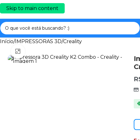
Skip to main content
Início
/
IMPRESSORAS 3D
/
Creality
Clique para ampliar
I
C
R