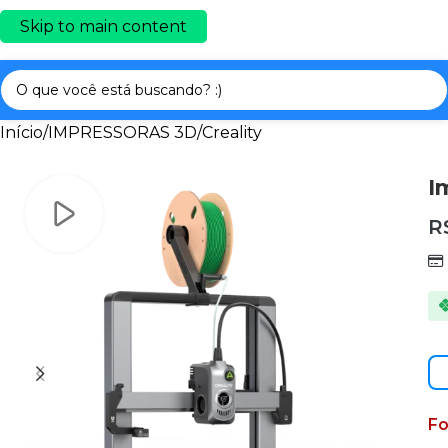
Skip to main content
Início
/
IMPRESSORAS 3D
/
Creality
I
R
Fo