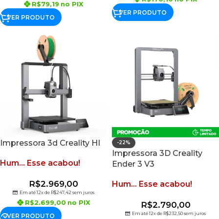
R$
79,19
no PIX
VER PRODUTO
VER PRODUTO
Impressora 3d Creality HI
-22%
Impressora 3D Creality
Hum... Esse acabou!
Ender 3 V3
R$
2.969,00
Hum... Esse acabou!
Em até 12x de
R$
247,42
sem juros
R$
2.699,00
no PIX
R$
2.790,00
Em até 12x de
R$
232,50
sem juros
VER PRODUTO