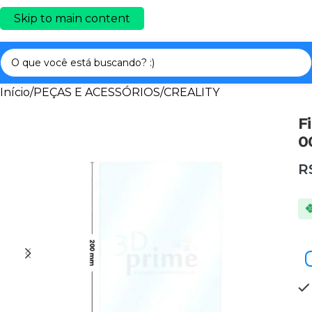
Skip to main content
Início
/
PEÇAS E ACESSÓRIOS
/
CREALITY
F
0
R