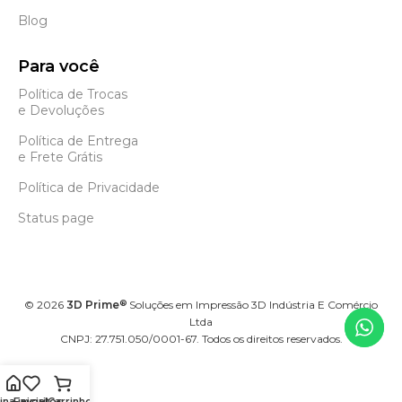
Blog
Para você
Política de Trocas
e Devoluções
Política de Entrega
e Frete Grátis
Política de Privacidade
Status page
©
2026
3D Prime
Soluções em Impressão 3D Indústria E Comércio
®
Ltda
CNPJ: 27.751.050/0001-67. Todos os direitos reservados.
na inicial
Favoritos
Carrinho