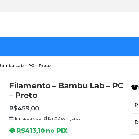
Bambu Lab – PC – Preto
Filamento – Bambu Lab – PC
– Preto
P
R$
459,00
Em até 3x de
R$
153,00
sem juros
D
R$
413,10
no PIX