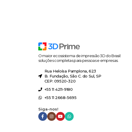
O maior ecossistema de impressão 3D do Brasil:
soluções completas para pessoas e empresas.
Rua Heloísa Pamplona, 623
B. Fundação, São C. do Sul, SP
CEP: 09520-320
+55 11 4211-9180
+55 11 2668-5695
Siga-nos!