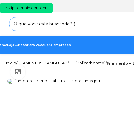
PT
EN
ES
Skip to main content
ome
Loja
Cursos
Para você
Para empresas
Início
FILAMENTOS BAMBU LAB
PC (Policarbonato)
/
/
/
Filamento – 
Clique para ampliar