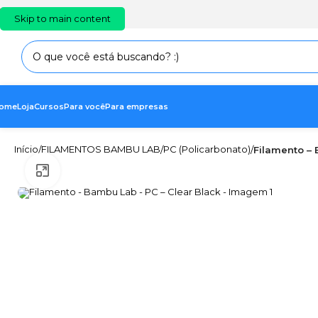
PT
EN
ES
Skip to main content
ome
Loja
Cursos
Para você
Para empresas
Início
FILAMENTOS BAMBU LAB
PC (Policarbonato)
/
/
/
Filamento – 
Clique para ampliar