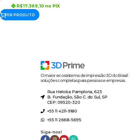
R$
17.369,10
no PIX
VER PRODUTO
O maior ecossistema de impressão 3D do Brasil:
soluções completas para pessoas e empresas.
Rua Heloísa Pamplona, 623
B. Fundação, São C. do Sul, SP
CEP: 09520-320
+55 11 4211-9180
+55 11 2668-5695
Siga-nos!