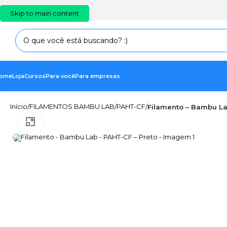
PT
EN
ES
Skip to main content
ome
Loja
Cursos
Para você
Para empresas
Início
FILAMENTOS BAMBU LAB
PAHT-CF
/
/
/
Filamento – Bambu La
Clique para ampliar