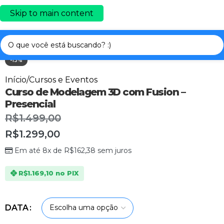
Skip to main content
Clique para ampliar
-13%
Início
/
Cursos e Eventos
Curso de Modelagem 3D com Fusion –
Presencial
R$
1.499,00
R$
1.299,00
Em até 8x de
R$
162,38
sem juros
R$
1.169,10
no PIX
DATA