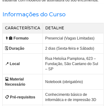
trabalhar com modelos de assinatura ou sob encomenda.
Informações do Curso
CARACTERÍSTICA
DETALHE
👨‍🏫 Formato
Presencial (Vagas Limitadas)
🗓️ Duração
2 dias (Sexta-feira e Sábado)
Rua Heloísa Pamplona, 623 –
📍 Local
Fundação, São Caetano do Sul
– SP
💻 Material
Notebook (obrigatório)
Necessário
Conhecimento básico de
📋 Pré-requisitos
informática e de impressão 3D