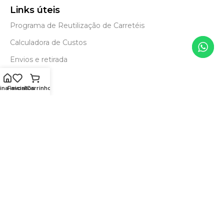
Links úteis
Programa de Reutilização de Carretéis
Calculadora de Custos
Envios e retirada
Blog
na inicial
Favoritos
Carrinho
Para você
Política de Trocas
e Devoluções
Política de Entrega
e Frete Grátis
Política de Privacidade
Status page