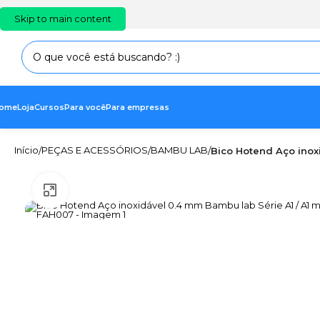
PT
EN
ES
Skip to main content
ome
Loja
Cursos
Para você
Para empresas
Início
PEÇAS E ACESSÓRIOS
BAMBU LAB
/
/
/
Bico Hotend Aço inox
Clique para ampliar