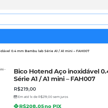
idável 0.4 mm Bambu lab Série A1 / A1 mini – FAH007
Bico Hotend Aço inoxidável 
Série A1 / A1 mini – FAH007
R$
219,00
Em até 1x de
R$
219,00
sem juros
R$
208,05
no PIX