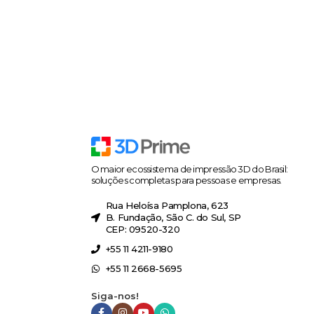
O maior ecossistema de impressão 3D do Brasil:
soluções completas para pessoas e empresas.
Rua Heloísa Pamplona, 623
B. Fundação, São C. do Sul, SP
CEP: 09520-320
+55 11 4211-9180
+55 11 2668-5695
Siga-nos!