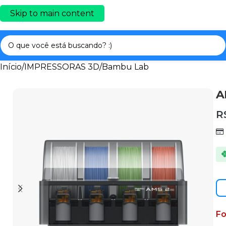
Skip to main content
Início
/
IMPRESSORAS 3D
/
Bambu Lab
A
R
Fo