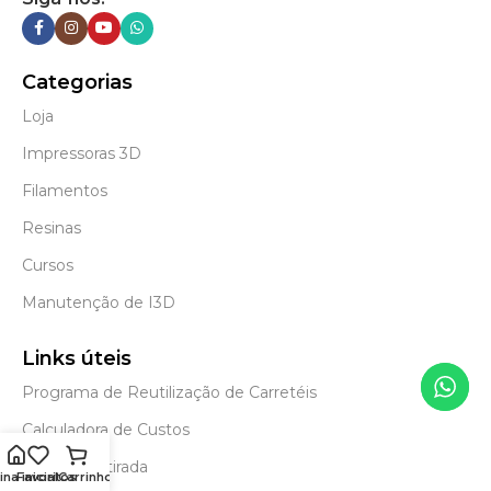
Categorias
Loja
Impressoras 3D
Filamentos
Resinas
Cursos
Manutenção de I3D
Links úteis
Programa de Reutilização de Carretéis
Calculadora de Custos
Envios e retirada
na inicial
Favoritos
Carrinho