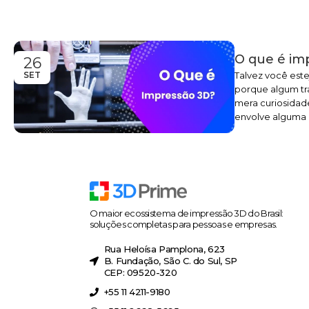
O que é im
26
Talvez você este
SET
porque algum tra
mera curiosidade
envolve alguma 
O maior ecossistema de impressão 3D do Brasil:
soluções completas para pessoas e empresas.
Rua Heloísa Pamplona, 623
B. Fundação, São C. do Sul, SP
CEP: 09520-320
+55 11 4211-9180