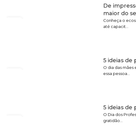
De impress
maior do se
Conheça o ecoss
06
até capacit...
AGO
5 ideias de
O dia das mães 
07
essa pessoa...
MAIO
5 ideias de
O Dia dos Profes
14
gratidão...
OUT