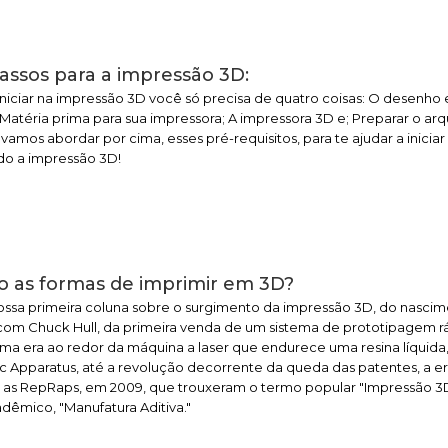
assos para a impressão 3D:
iniciar na impressão 3D você só precisa de quatro coisas: O desenho
 Matéria prima para sua impressora; A impressora 3D e; Preparar o ar
 vamos abordar por cima, esses pré-requisitos, para te ajudar a iniciar
do a impressão 3D!
o as formas de imprimir em 3D?
ossa primeira coluna sobre o surgimento da impressão 3D, do nasci
 com Chuck Hull, da primeira venda de um sistema de prototipagem r
a era ao redor da máquina a laser que endurece uma resina líquida,
c Apparatus, até a revolução decorrente da queda das patentes, a e
s, as RepRaps, em 2009, que trouxeram o termo popular "Impressão 3
adêmico, "Manufatura Aditiva."