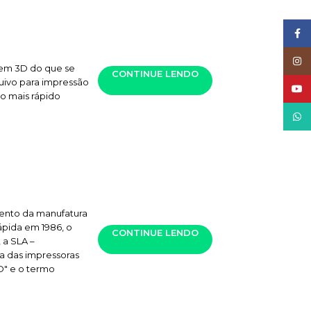
Face
Inst
 em 3D do que se
CONTINUE LENDO
quivo para impressão
YouT
 o mais rápido
What
mento da manufatura
ápida em 1986, o
CONTINUE LENDO
 a SLA –
ra das impressoras
D" e o termo