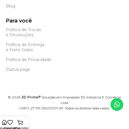
Blog
Para você
Política de Trocas
e Devoluções
Política de Entrega
e Frete Grátis
Política de Privacidade
Status page
©
2026
3D Prime
Soluções em Impressão 3D Indústria E Comércio
®
Ltda
CNPJ: 27.751.050/0001-67. Todos os direitos reservados.
na inicial
Favoritos
Carrinho