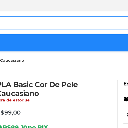
 Caucasiano
PLA Basic Cor De Pele
E
Caucasiano
ora de estoque
$99,00
R$89,10
no PIX