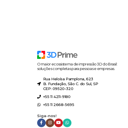
O maior ecossistema de impressão 3D do Brasil:
soluções completas para pessoas e empresas.
Rua Heloísa Pamplona, 623
B. Fundação, São C. do Sul, SP
CEP: 09520-320
+55 11 4211-9180
+55 11 2668-5695
Siga-nos!