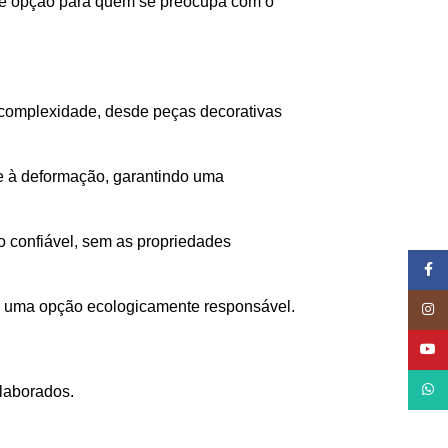
ente opção para quem se preocupa com o
 complexidade, desde peças decorativas
e à deformação, garantindo uma
o confiável, sem as propriedades
Face
-se uma opção ecologicamente responsável.
Inst
YouT
What
laborados.