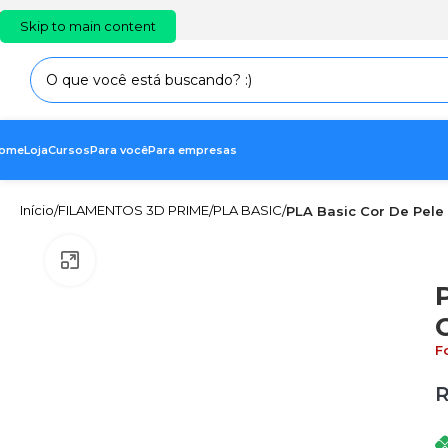
PT
EN
ES
Skip to main content
ome
Loja
Cursos
Para você
Para empresas
Início
FILAMENTOS 3D PRIME
PLA BASIC
/
/
/
PLA Basic Cor De Pele
Clique para ampliar
F
R