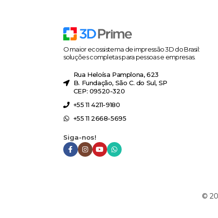
O maior ecossistema de impressão 3D do Brasil:
soluções completas para pessoas e empresas.
Rua Heloísa Pamplona, 623
B. Fundação, São C. do Sul, SP
CEP: 09520-320
+55 11 4211-9180
+55 11 2668-5695
Siga-nos!
©
20