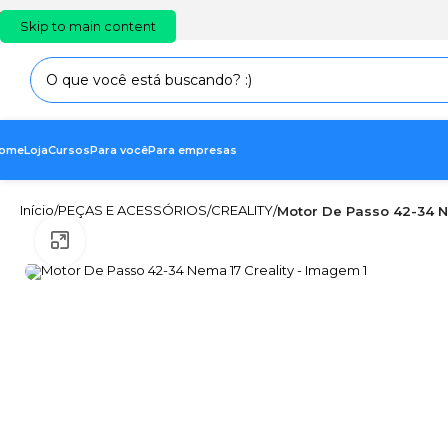
PT
EN
ES
Skip to main content
ome
Loja
Cursos
Para você
Para empresas
Início
PEÇAS E ACESSÓRIOS
CREALITY
/
/
/
Motor De Passo 42-34 N
Clique para ampliar