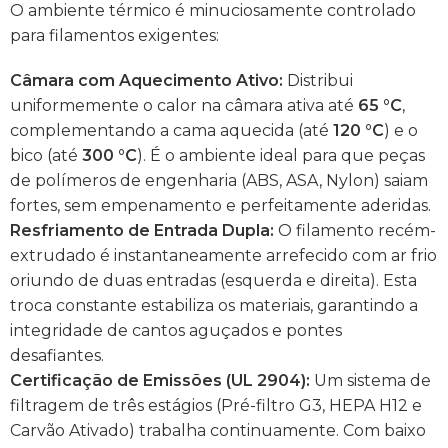
O ambiente térmico é minuciosamente controlado
para filamentos exigentes:
Câmara com Aquecimento Ativo:
Distribui
uniformemente o calor na câmara ativa até
65 °C
,
complementando a cama aquecida (até
120 °C
) e o
bico (até
300 °C
). É o ambiente ideal para que peças
de polímeros de engenharia (ABS, ASA, Nylon) saiam
fortes, sem empenamento e perfeitamente aderidas.
Resfriamento de Entrada Dupla:
O filamento recém-
extrudado é instantaneamente arrefecido com ar frio
oriundo de duas entradas (esquerda e direita). Esta
troca constante estabiliza os materiais, garantindo a
integridade de cantos aguçados e pontes
desafiantes.
Certificação de Emissões (UL 2904):
Um sistema de
filtragem de três estágios (Pré-filtro G3, HEPA H12 e
Carvão Ativado) trabalha continuamente. Com baixo