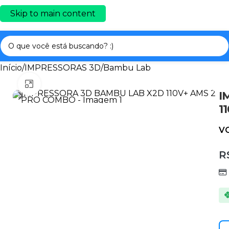
Skip to main content
Início
/
IMPRESSORAS 3D
/
Bambu Lab
Clique para ampliar
I
1
V
R